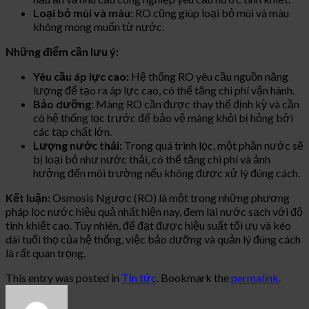
Loại bỏ mùi và màu:
RO cũng giúp loại bỏ mùi và màu
không mong muốn từ nước.
Những điểm cần lưu ý:
Yêu cầu áp lực cao:
Hệ thống RO yêu cầu nguồn năng
lượng để tạo ra áp lực cao, có thể tăng chi phí vận hành.
Bảo dưỡng:
Màng RO cần được thay thế định kỳ và cần
có hệ thống lọc trước để bảo vệ màng khỏi bị hỏng bởi
các tạp chất lớn.
Lượng nước thải:
Trong quá trình lọc, một phần nước sẽ
bị loại bỏ như nước thải, có thể tăng chi phí và ảnh
hưởng đến môi trường nếu không được xử lý đúng cách.
Kết luận:
Osmosis Ngược (RO) là một trong những phương
pháp lọc nước hiệu quả nhất hiện nay, đem lại nước sạch với độ
tinh khiết cao. Tuy nhiên, để đạt được hiệu suất tối ưu và kéo
dài tuổi thọ của hệ thống, việc bảo dưỡng và quản lý đúng cách
là rất quan trọng.
This entry was posted in
Tin tức
. Bookmark the
permalink
.