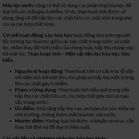
Máy lọc nước
cũng có thể sử dụng các phản ứng hóa học để
loại bỏ các chất gây ô nhiễm. Ví dụ, than hoạt tính được sử
dụng rộng rãi để hấp thụ các chất hữu cơ, chất khử trùng như
clo và các hợp chất khác.
Cơ chế hoạt động:
Lọc hóa học
hoạt động dựa trên nguyên
tắc tương tác hóa học giữa các tạp chất trong nước và chất
lọc, nhằm thay đổi tính chất của chúng hoặc hấp thụ chúng vào
bề mặt lọc.
Than hoạt tính – Một vật liệu lọc hóa học tiêu
biểu:
Nguyên lý hoạt động:
Than hoạt tính có cấu trúc lỗ xốp
với diện tích bề mặt lớn, cho phép nó hấp thụ một lượng
lớn các chất gây ô nhiễm.
Phạm vi ứng dụng:
Than hoạt tính hiệu quả trong việc
hấp thụ các chất hữu cơ, clo, hợp chất gây mùi và màu
sắc trong nước.
Ưu điểm:
Khả năng hấp thụ cao, an toàn cho sức khỏe và
môi trường, không thêm chất hóa học vào nước.
Nhược điểm:
Không loại bỏ được vi khuẩn và virus; cần
thay thế định kỳ để duy trì hiệu suất.
Các vật liệu và phương pháp lọc hóa học khác: