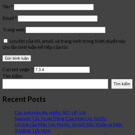
Tên
*
Email
*
Trang web
Lưu tên của tôi, email, và trang web trong trình duyệt này
cho lần bình luận kế tiếp của tôi.
Current ye@r
*
Tìm kiếm
Tìm kiếm
Recent Posts
Các loại máy lọc nước: RO, UF, UV
Nguyên Tắc Hoạt Động Của Máy Lọc Nước
Lợi ích của Máy Lọc Nước: Vì một Sức Khỏe và Môi
Trường Tốt Hơn