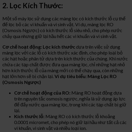
2. Lọc Kích Thước:
Một số máy lọc sử dụng các màng lọc có kích thước lỗ cụ thể
để lọc bỏ các vi khuẩn và vi sinh vật. Ví dụ, màng lọc RO
(Osmosis Ngược) có kích thước lỗ siêu nhỏ, cho phép nước
chảy qua nhưng giữ lại hầu hết các vi khuẩn và vi sinh vật.
Cơ chế hoạt động:
Lọc kích thước
dựa trên việc sử dụng
màng lọc với các lỗ có kích thước xác định, cho phép loại bỏ
các hạt hoặc phân tử dựa trên kích thước của chúng. Khi nước
chứa các tạp chất được đưa qua màng lọc, chỉ những hạt nhỏ
hơn kích thước lỗ của màng mới có thể chạy qua, còn những
hạt lớn hơn sẽ bị chặn lại.
Ví dụ tiêu biểu: Màng Lọc RO
(Osmosis Ngược)
Cơ chế hoạt động của RO:
Màng RO hoạt động dựa
trên nguyên tắc osmosis ngược, nghĩa là sử dụng áp lực
để đẩy nước qua màng lọc, trong khi các tạp chất bị giữ
lại.
Kích thước lỗ:
Màng RO có kích thước lỗ khoảng
0.0001 micromet, cho phép nó giữ lại hầu như tất cả các
vi khuẩn, vi sinh vật và nhiều loại ion.