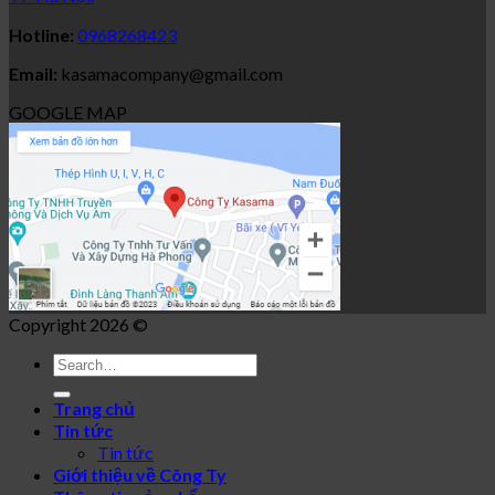
Hotline:
0968268423
Email:
kasamacompany@gmail.com
GOOGLE MAP
Copyright 2026 ©
Search
for:
Trang chủ
Tin tức
Tin tức
Giới thiệu về Công Ty