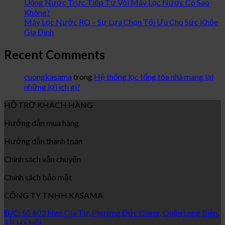
Uống Nước Trực Tiếp Từ Vòi Máy Lọc Nước Có Sao
Không?
Máy Lọc Nước RO – Sự Lựa Chọn Tối Ưu Cho Sức Khỏe
Gia Đình
Recent Comments
cuongkasama
trong
Hệ thống lọc tổng tòa nhà mang lại
những lợi ích gì?
HỖ TRỢ KHÁCH HÀNG
Hướng dẫn mua hàng
Hướng dẫn thanh toán
Chính sách vận chuyển
Chính sách bảo mật
CÔNG TY TNHH KASAMA
Đ/C:
Số 603 Ngô Gia Tự, Phường Đức Giang, Quận Long Biên,
TP Hà Nội.