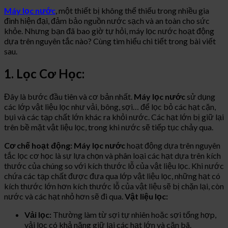
Máy lọc nước
, một thiết bị không thể thiếu trong nhiều gia
đình hiện đại, đảm bảo nguồn nước sạch và an toàn cho sức
khỏe. Nhưng bạn đã bao giờ tự hỏi, máy lọc nước hoạt động
dựa trên nguyên tắc nào? Cùng tìm hiểu chi tiết trong bài viết
sau.
1. Lọc Cơ Học:
Đây là bước đầu tiên và cơ bản nhất.
Máy lọc nước
sử dụng
các lớp vật liệu lọc như vải, bông, sợi… để lọc bỏ các hạt cặn,
bụi và các tạp chất lớn khác ra khỏi nước. Các hạt lớn bị giữ lại
trên bề mặt vật liệu lọc, trong khi nước sẽ tiếp tục chảy qua.
Cơ chế hoạt động:
Máy lọc nước
hoạt động dựa trên nguyên
tắc lọc cơ học là sự lựa chọn và phân loại các hạt dựa trên kích
thước của chúng so với kích thước lỗ của vật liệu lọc. Khi nước
chứa các tạp chất được đưa qua lớp vật liệu lọc, những hạt có
kích thước lớn hơn kích thước lỗ của vật liệu sẽ bị chặn lại, còn
nước và các hạt nhỏ hơn sẽ đi qua.
Vật liệu lọc:
Vải lọc:
Thường làm từ sợi tự nhiên hoặc sợi tổng hợp,
vải lọc có khả năng giữ lại các hạt lớn và cặn bã.