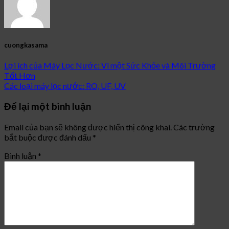
cuongkasama
Lợi ích của Máy Lọc Nước: Vì một Sức Khỏe và Môi Trường
Tốt Hơn
Các loại máy lọc nước: RO, UF, UV
Để lại một bình luận
Email của bạn sẽ không được hiển thị công khai.
Các trường
bắt buộc được đánh dấu
*
Bình luận
*