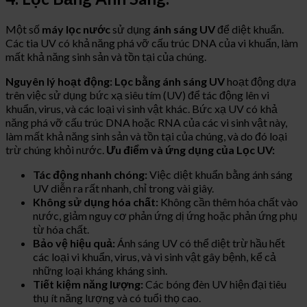
Một số
máy lọc nước
sử dụng
ánh sáng UV
để diệt khuẩn.
Các tia UV có khả năng phá vỡ cấu trúc DNA của vi khuẩn, làm
mất khả năng sinh sản và tồn tại của chúng.
Nguyên lý hoạt động:
Lọc bằng ánh sáng UV
hoạt động dựa
trên việc sử dụng bức xạ siêu tím (UV) để tác động lên vi
khuẩn, virus, và các loại vi sinh vật khác. Bức xạ UV có khả
năng phá vỡ cấu trúc DNA hoặc RNA của các vi sinh vật này,
làm mất khả năng sinh sản và tồn tại của chúng, và do đó loại
trừ chúng khỏi nước.
Ưu điểm và ứng dụng của Lọc UV:
Tác động nhanh chóng:
Việc diệt khuẩn bằng ánh sáng
UV diễn ra rất nhanh, chỉ trong vài giây.
Không sử dụng hóa chất:
Không cần thêm hóa chất vào
nước, giảm nguy cơ phản ứng dị ứng hoặc phản ứng phụ
từ hóa chất.
Bảo vệ hiệu quả:
Ánh sáng UV có thể diệt trừ hầu hết
các loại vi khuẩn, virus, và vi sinh vật gây bệnh, kể cả
những loại kháng kháng sinh.
Tiết kiệm năng lượng:
Các bóng đèn UV hiện đại tiêu
thụ ít năng lượng và có tuổi thọ cao.