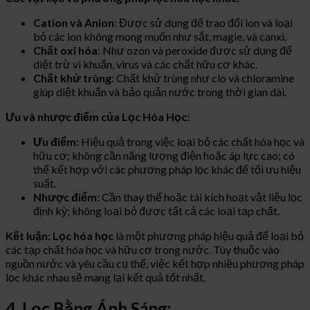
Cation và Anion
: Được sử dụng để trao đổi ion và loại
bỏ các ion không mong muốn như sắt, magie, và canxi.
Chất oxi hóa
: Như ozon và peroxide được sử dụng để
diệt trừ vi khuẩn, virus và các chất hữu cơ khác.
Chất khử trùng
: Chất khử trùng như clo và chloramine
giúp diệt khuẩn và bảo quản nước trong thời gian dài.
Ưu và nhược điểm của Lọc Hóa Học:
Ưu điểm:
Hiệu quả trong việc loại bỏ các chất hóa học và
hữu cơ; không cần năng lượng điện hoặc áp lực cao; có
thể kết hợp với các phương pháp lọc khác để tối ưu hiệu
suất.
Nhược điểm:
Cần thay thế hoặc tái kích hoạt vật liệu lọc
định kỳ; không loại bỏ được tất cả các loại tạp chất.
Kết luận:
Lọc hóa học
là một phương pháp hiệu quả để loại bỏ
các tạp chất hóa học và hữu cơ trong nước. Tùy thuộc vào
nguồn nước và yêu cầu cụ thể, việc kết hợp nhiều phương pháp
lọc khác nhau sẽ mang lại kết quả tốt nhất.
4. Lọc Bằng Ánh Sáng: