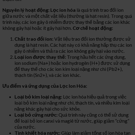
Nguyên lý hoạt động:
Lọc ion hóa
là quá trình trao đổi ion
giữa nước và một chất vật liệu (thường là hạt resin). Trong quá
trình này, các ion gây ô nhiễm được thay thế bằng các ion khác
không gây hại hoặc ít gây hại hơn.
Cơ chế hoạt động:
Chất trao đổi ion:
Vật liệu trao đổi ion thường được sử
dụng là hạt resin. Các hạt này có khả năng hấp thụ các ion
gây ô nhiễm và thả ra các ion không gây hại vào nước.
Loại ion được thay thế:
Trong hầu hết các ứng dụng,
ion sodium (Na+) hoặc ion hydrogên (H+) được sử dụng
để thay thế cho các ion kim loại nặng như chì (Pb2+),
thạch tín (Sn2+), và các ion khác.
Ưu điểm và ứng dụng của Lọc Ion Hóa:
Loại bỏ kim loại nặng:
Lọc ion hóa hiệu quả trong việc
loại bỏ kim loại nặng như chì, thạch tín, và nhiều kim loại
nặng khác gây hại cho sức khỏe.
Loại bỏ cứng nước:
Quá trình này cũng có thể sử dụng
để loại bỏ ion canxi và magiê từ nước, giúp giảm “cứng”
của nước.
Tinh khiết hóa nước:
Giúp làm giảm tổng số ion hòa tan