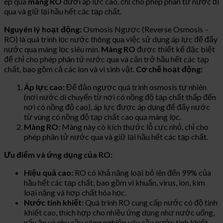
ép qua
màng RO
dưới áp lực cao, chỉ cho phép phân tử nước đi
qua và giữ lại hầu hết các tạp chất.
Nguyên lý hoạt động:
Osmosis Ngược (Reverse Osmosis –
RO) là quá trình lọc nước thông qua việc sử dụng áp lực để đẩy
nước qua màng lọc siêu mịn.
Màng RO
được thiết kế đặc biệt
để chỉ cho phép phân tử nước qua và cản trở hầu hết các tạp
chất, bao gồm cả các ion và vi sinh vật.
Cơ chế hoạt động:
Áp lực cao:
Để đảo ngược quá trình osmosis tự nhiên
(nơi nước di chuyển từ nơi có nồng độ tạp chất thấp đến
nơi có nồng độ cao), áp lực được áp dụng để đẩy nước
từ vùng có nồng độ tạp chất cao qua màng lọc.
Màng RO:
Màng này có kích thước lỗ cực nhỏ, chỉ cho
phép phân tử nước qua và giữ lại hầu hết các tạp chất.
Ưu điểm và ứng dụng của RO:
Hiệu quả cao:
RO có khả năng loại bỏ lên đến 99% của
hầu hết các tạp chất, bao gồm vi khuẩn, virus, ion, kim
loại nặng và hợp chất hóa học.
Nước tinh khiết:
Quá trình RO cung cấp nước có độ tinh
khiết cao, thích hợp cho nhiều ứng dụng như nước uống,
nấu ăn và nhu cầu công nghiệp yêu cầu nước tinh khiết.